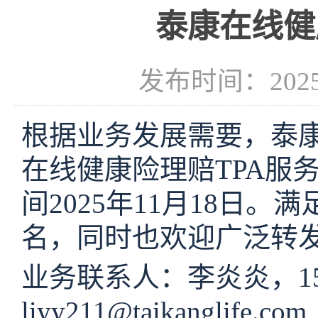
泰康在线健
发布时间：2025-
根据业务发展需要，泰
在线健康险理赔
TPA
间20
25
年
11
月
18
日。满
名，同时也欢迎广泛转
业务联系人：
李炎炎
，
1
liyy211
@taikanglife.com